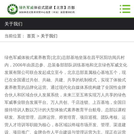
关于我们
当前位置：
首页
>
关于我们
绿色军威体验式素养教育(北京)总部基地坐落在昌平区阳坊阅兵村
内，2006年由原总参、总装备部部队训练基地和北京绿色军威文化
发展有限公司联合发起成立至今，北京总部直属核心基地五个，现
已在全国通过共创、共融、共建、共享的机制模式，实现了体验式
素养教育的品牌化运营。通过现代化自媒体系统构建了全国性金牌
合伙人和区域合伙人发展系统，未来三至五将实现万人共享的绿色
军威事业联合发展平台。万人共创、千店连锁、上百基地，全国日
接待培训人数以万计的大型体验式素养教育平台航母。总部以课程
研发、系统管理、品牌运营、师资培育、项目巡视、团队考核、运
营人才培训等职能为核心，各区域以终端市场开发、管理、渠道建
设、项目推广、金牌合作人平台建设与管理运营为主。现正在运营