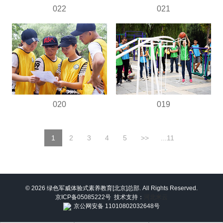
022
021
020
019
1
2
3
4
5
>>
...11
© 2026 绿色军威体验式素养教育[北京]总部. All Rights Reserved.
京ICP备05085222号
技术支持：
河北米云
京公网安备 11010802032648号