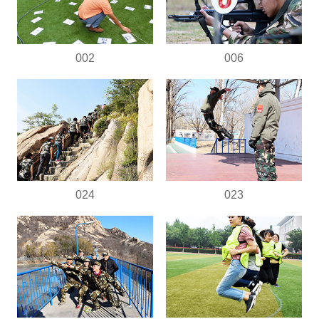
002
006
024
023