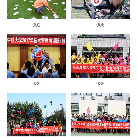
002
006
039
038