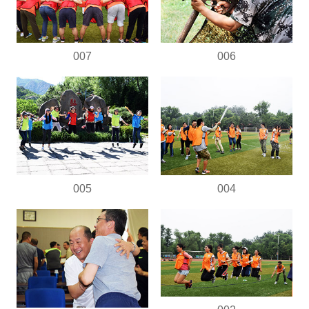
007
006
005
004