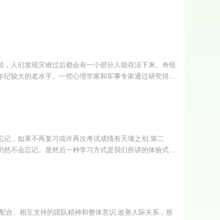
船，人们发现灾难过后都会有一小部分人能存活下来。奇怪
年纪较大的老水手。一些心理学家和军事专家通过研究得出
忘记，如果不再复习或许再次考试成绩有天壤之别;第二
仍然不会忘记。显然后一种学习方式是我们所讲的体验式学
配合、相互支持的团队精神和整体意识;改善人际关系，形