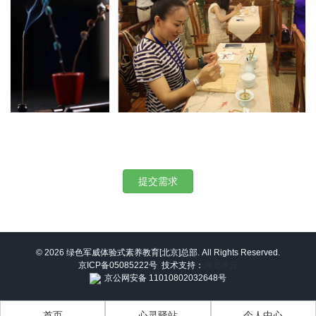
提交需求
© 2026 绿色军威体验式素养教育[北京]总部. All Rights Reserved.
京ICP备05085222号
技术支持：
河北米云
京公网安备 11010802032648号
首页
心灵驿站
个人中心