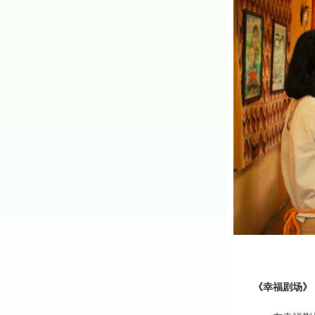
《
幸福剧场
》