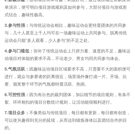
单演示，便可明白项目游戏规则及如何参与，大部分项目与游戏形
式结合，趣味性极高。
3.参与性强：
与传统运动会相比，趣味运动会更特显团体的共同参
与，几十人甚至上千人均可在一场趣味运动上共同参与。脱离传统
运动会只能“多人观看，少人参与”的不足之处。
4.参与门槛低：
弥补了传统运动会上只拼力量、速度的不足，趣味运
动项目对体能的要求不高，不论老少、男女均同共同参与体会。
5.气氛活跃：
因趣味运动项目区域要求不高，只需要不大的面积便可
进行，观众与参赛者的距离很近，场里场外像打成一片。开场、比
赛、颁奖整个环节的气氛都特显活跃、热闹。
6.可控性强：
因为有出色的裁判团体，加以细节的项目规则，有条不
絮、环环相扣的项目分数统计规则，让活动能很顺利进行。
7.项目众多：
不像类似与传统项目，每日都有更新，每日都有创造，
可以使兴趣得到充分的延续，从而达到锻炼身体以及团结合作的目
的。