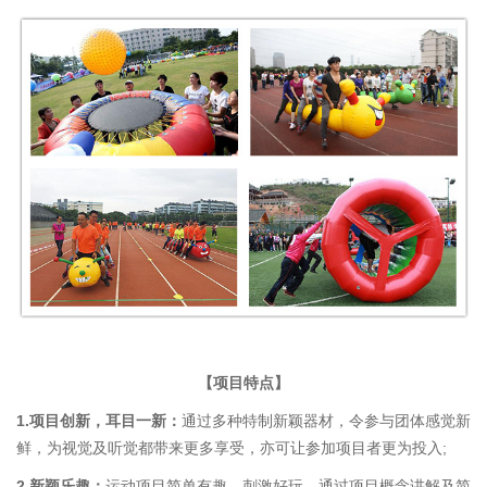
【
项目特点
】
1.项目创新，耳目一新：
通过多种特制新颖器材，令参与团体感觉新
鲜，为视觉及听觉都带来更多享受，亦可让参加项目者更为投入;
2.新颖乐趣：
运动项目简单有趣，刺激好玩，通过项目概念讲解及简