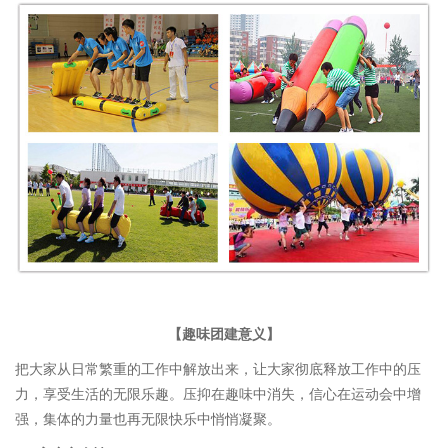
【
趣味团建意义
】
把大家从日常繁重的工作中解放出来，让大家彻底释放工作中的压
力，享受生活的无限乐趣。压抑在趣味中消失，信心在运动会中增
强，集体的力量也再无限快乐中悄悄凝聚。